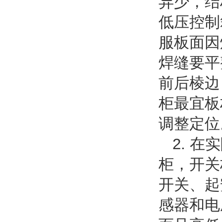
异少，结
低压控制
服板面因
焊缝要平
前后棱边
柜最宜板
调整定位
2. 
柜，开关
开关、起
感器和电