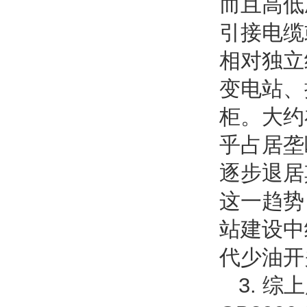
而且高低
引接电缆
相对独立
变电站、
柜。大约
乎占居垄
逐步退居
这一趋势
站建设中
代少油开
3. 